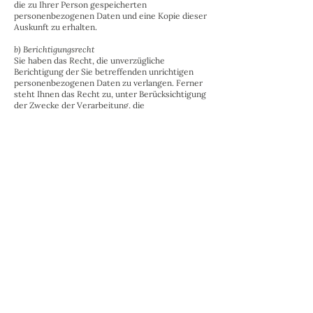
die zu Ihrer Person gespeicherten
personenbezogenen Daten und eine Kopie dieser
Auskunft zu erhalten.
b) Berichtigungsrecht
Sie haben das Recht, die unverzügliche
Berichtigung der Sie betreffenden unrichtigen
personenbezogenen Daten zu verlangen. Ferner
steht Ihnen das Recht zu, unter Berücksichtigung
der Zwecke der Verarbeitung, die
Vervollständigung unvollständiger
personenbezogener Daten zu verlangen.
c) Löschungsrechte
Sie haben das Recht, dass die sie betreffenden
personenbezogenen Daten unverzüglich gelöscht
werden, sofern einer der folgenden Gründe
zutrifft und soweit die Verarbeitung nicht
erforderlich ist: -Die personenbezogenen Daten
wurden für Zwecke erhoben oder auf sonstige
Weise verarbeitet, für die eine weitere
Verarbeitung nicht mehr erforderlich ist. -Sie
widerrufen Ihre Einwilligung, auf die sich die
Verarbeitung gestützt hat und eine anderweitige
Rechtsgrundlage für die Verarbeitung liegt nicht
vor. -Sie legen gemäß Art. 21 Abs. 1 DS-GVO
Widerspruch gegen die Verarbeitung ein, und es
liegen keine vorrangigen berechtigten Gründe für